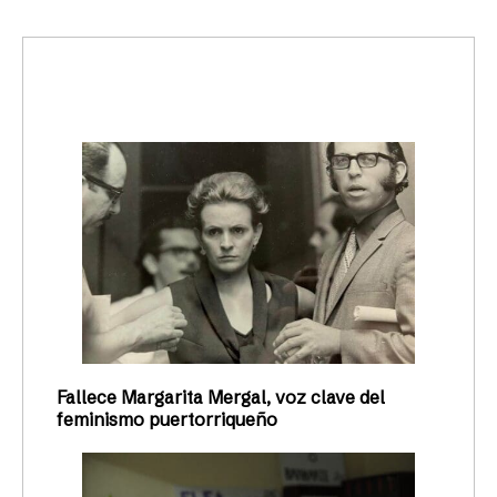
trending_up
Activismo
Fallece Margarita Mergal, voz clave del
feminismo puertorriqueño