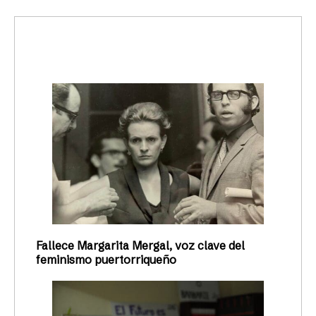
trending_up
Activismo
Fallece Margarita Mergal, voz clave del
feminismo puertorriqueño