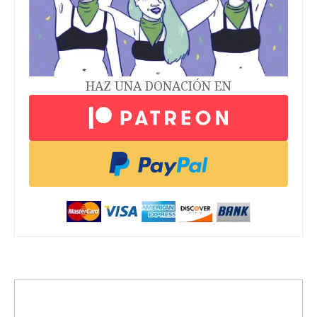
HAZ UNA DONACIÓN EN
trending_up
Activismo