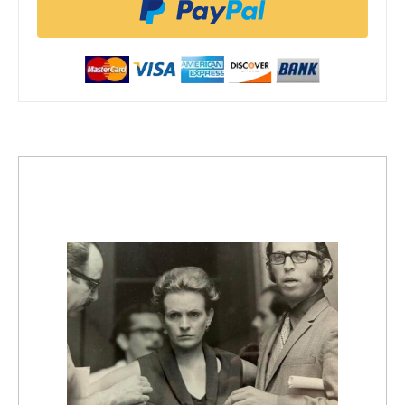
Tres datos de la vida de Isabel
González que aún resuenan
El Club Todas invita a un encuentro en Río Piedras
en el que, junto al equipo del pódcast La Brega,
nos adentraremos en la vida de una mujer
puertorriqueña olvidada por la historia
Redacción Todas
17/04/2026