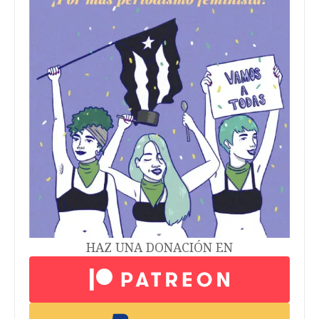
Llaman a marcha por la justicia
reproductiva y la autonomía
corporal
Colectivos denuncian un “ataque coordinado y
sostenido” contra los derechos de las mujeres y
personas gestantes, y llaman a una respuesta
colectiva en las calles
Mariela Fullana Acosta
20/04/2026
ACTUALIDAD