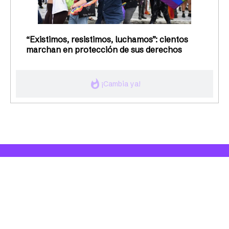
Fallece Margarita Mergal, voz clave del
feminismo puertorriqueño
Ruthie Arroyo Muñoz: décadas de lucha por
la justicia reproductiva en Puerto Rico