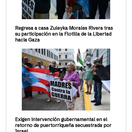
OPMT celebrará la vida de la
profesora Margarita Mergal
Zimmerman
La Organización Puertorriqueña de la Mujer
Trabajadora (OPMT) celebrará la vida de la
profesora Margarita Mergal Zimmerman,
cofundadora e integrante de la entidad, el sábado,
Redacción Todas
09/04/2026
ACTUALIDAD