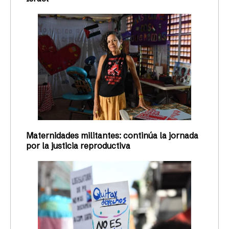
Exigen que se mantenga la
prohibición de las terapias de
conversión en Puerto Rico
La Federación LGBTQ+ dijo que la decisión del
Tribunal Supremo de los Estados Unidos no ordena
revisar la política pública estatal sobre el tema
Redacción Todas
07/04/2026
¡APOYA NUESTRO
TRABAJO!