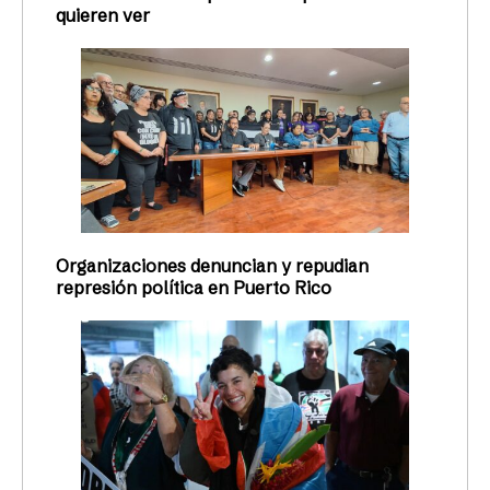
InterMujeres conversó con La sala de Todas,
aclarando aspectos legales del estado de
confusión creado por el gobierno con relación al
aborto
Redacción Todas
10/04/2026
ACTUALIDAD