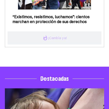
“Existimos, resistimos, luchamos”: cientos
marchan en protección de sus derechos
whatshot
¡Cambia ya!
Destacadas