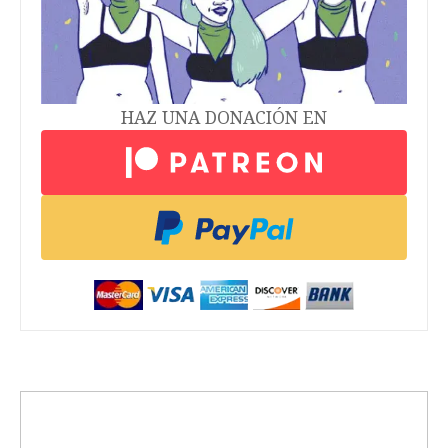
HAZ UNA DONACIÓN EN
trending_up
Activismo