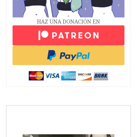
HAZ UNA DONACIÓN EN
trending_up
Activismo