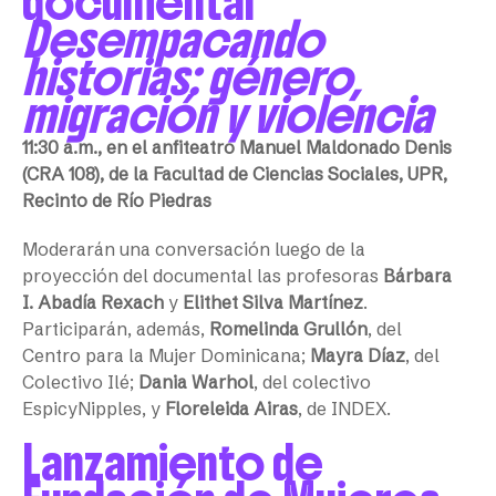
documental
Desempacando
historias: género,
migración y violencia
11:30 a.m., en el anfiteatro Manuel Maldonado Denis
(CRA 108), de la Facultad de Ciencias Sociales, UPR,
Recinto de Río Piedras
Moderarán una conversación luego de la
proyección del documental las profesoras
Bárbara
I. Abadía Rexach
y
Elithet Silva Martínez
.
Participarán, además,
Romelinda Grullón
, del
Centro para la Mujer Dominicana;
Mayra Díaz
, del
Colectivo Ilé;
Dania Warhol
, del colectivo
EspicyNipples, y
Floreleida Airas
, de INDEX.
Lanzamiento de