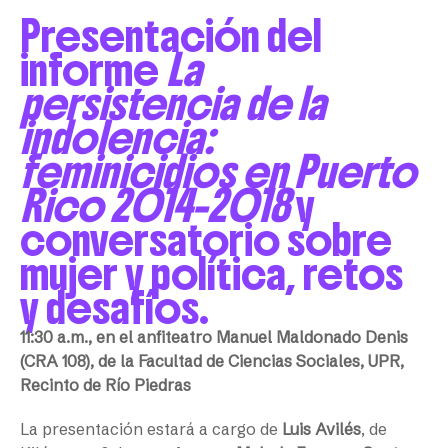
Presentación del
informe
La
persistencia de la
indolencia:
feminicidios en Puerto
Rico 2014-2018
y
conversatorio sobre
mujer y política, retos
y desafíos.
11:30 a.m., en el anfiteatro Manuel Maldonado Denis
(CRA 108), de la Facultad de Ciencias Sociales, UPR,
Recinto de Río Piedras
La presentación estará a cargo de
Luis Avilés
, de