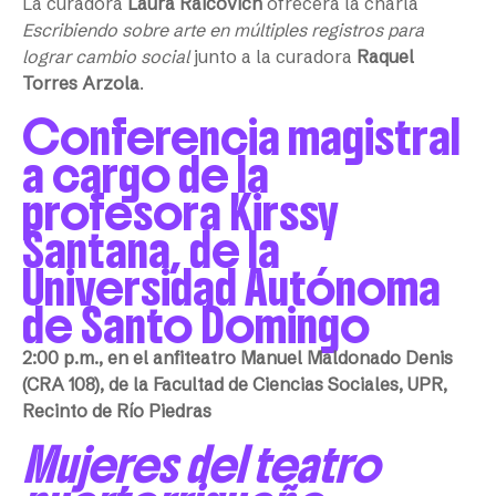
La curadora
Laura Raicovich
ofrecerá la charla
Escribiendo sobre arte en múltiples registros para
lograr cambio social
junto a la curadora
Raquel
Torres Arzola
.
Conferencia magistral
a cargo de la
profesora Kirssy
Santana, de la
Universidad Autónoma
de Santo Domingo
2:00 p.m., en el anfiteatro Manuel Maldonado Denis
(CRA 108), de la Facultad de Ciencias Sociales, UPR,
Recinto de Río Piedras
Mujeres del teatro