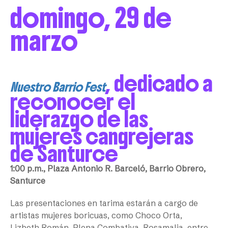
domingo, 29 de
marzo
, dedicado a
Nuestro Barrio Fest
reconocer el
liderazgo de las
mujeres cangrejeras
de Santurce
1:00 p.m., Plaza Antonio R. Barceló, Barrio Obrero,
Santurce
Las presentaciones en tarima estarán a cargo de
artistas mujeres boricuas, como Choco Orta,
Lizbeth Román, Plena Combativa, Rosamalia, entre