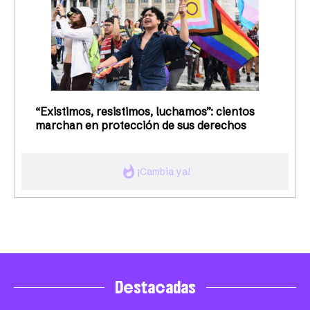
“Existimos, resistimos, luchamos”: cientos
marchan en protección de sus derechos
whatshot
¡Cambia ya!
Destacadas