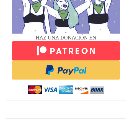
HAZ UNA DONACIÓN EN
trending_up
Activismo