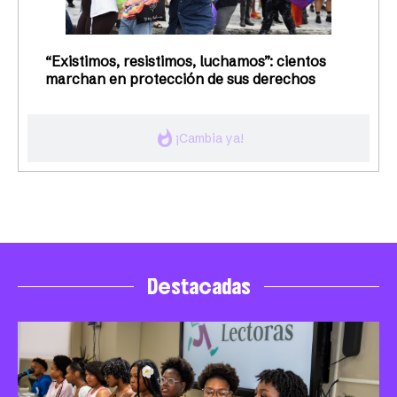
“Existimos, resistimos, luchamos”: cientos
marchan en protección de sus derechos
whatshot
¡Cambia ya!
Destacadas