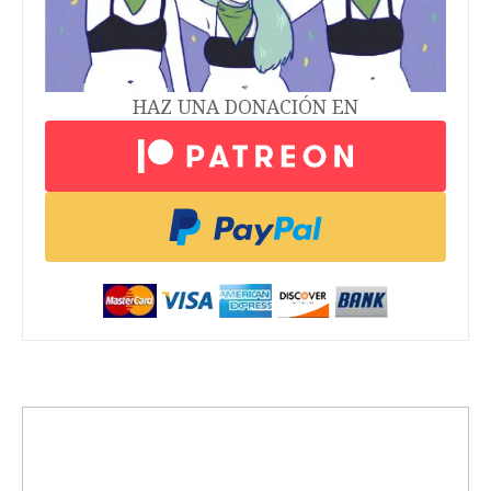
HAZ UNA DONACIÓN EN
trending_up
Activismo