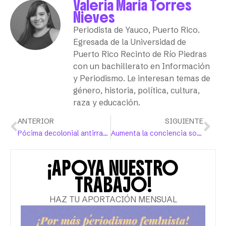
Valeria María Torres
Nieves
Periodista de Yauco, Puerto Rico.
Egresada de la Universidad de
Puerto Rico Recinto de Río Piedras
con un bachillerato en Información
y Periodismo. Le interesan temas de
género, historia, política, cultura,
raza y educación.
ANTERIOR
SIGUIENTE
Pócima decolonial antirracista para las ninguneadas caribeñas
Aumenta la conciencia sobre el derecho al aborto seguro en Puerto Rico
¡APOYA NUESTRO
TRABAJO!
HAZ TU APORTACIÓN MENSUAL