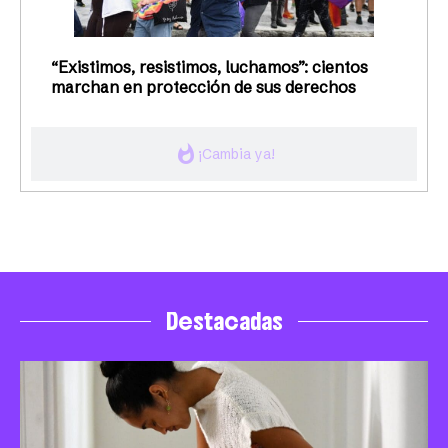
“Existimos, resistimos, luchamos”: cientos
marchan en protección de sus derechos
whatshot
¡Cambia ya!
Destacadas