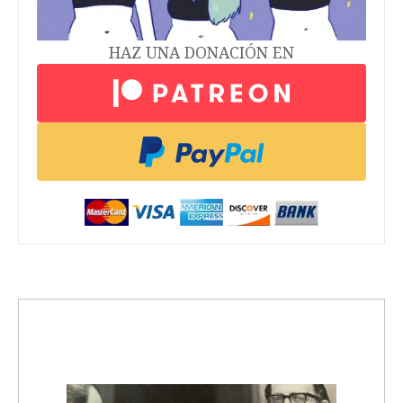
HAZ UNA DONACIÓN EN
trending_up
Activismo