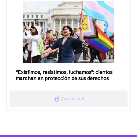
“Existimos, resistimos, luchamos”: cientos
marchan en protección de sus derechos
whatshot
¡Cambia ya!