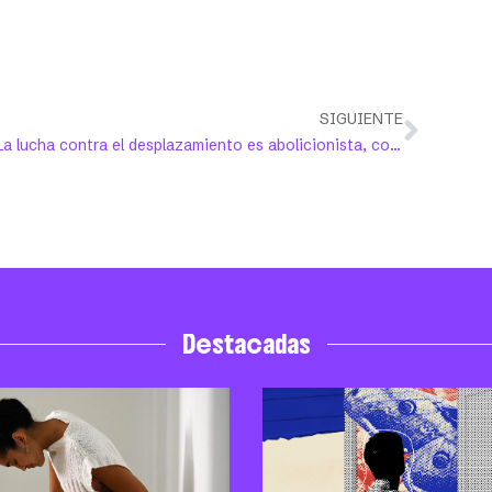
SIGUIENTE
La lucha contra el desplazamiento es abolicionista, coinciden feministas
Destacadas