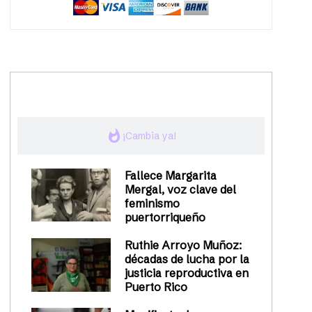
trending_up
Activismo
whatshot
¡Cambia ya!
Fallece Margarita
Mergal, voz clave del
feminismo
puertorriqueño
Ruthie Arroyo Muñoz:
décadas de lucha por la
justicia reproductiva en
Puerto Rico