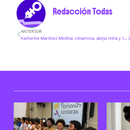
Redacción Todas
ANTERIOR
Katherine Martínez Medina: cimarrona, abeja reina y también girasol