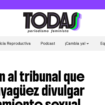
icia Reproductiva
Podcast
¡Cambia ya!
Eq
 al tribunal que
yagüez divulgar
amiento sexual