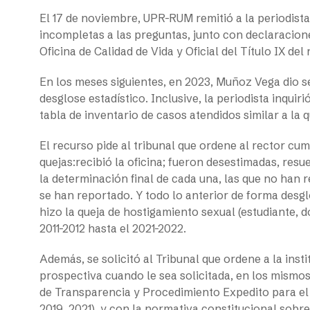
El 17 de noviembre, UPR-RUM remitió a la periodist
incompletas a las preguntas, junto con declaraciones
Oficina de Calidad de Vida y Oficial del Título IX del
En los meses siguientes, en 2023, Muñoz Vega dio se
desglose estadístico. Inclusive, la periodista inquir
tabla de inventario de casos atendidos similar a la 
El recurso pide al tribunal que ordene al rector cum
quejas:recibió la oficina; fueron desestimadas, res
la determinación final de cada una, las que no han 
se han reportado. Y todo lo anterior de forma desglo
hizo la queja de hostigamiento sexual (estudiante, 
2011-2012 hasta el 2021-2022.
Además, se solicitó al Tribunal que ordene a la inst
prospectiva cuando le sea solicitada, en los mismos
de Transparencia y Procedimiento Expedito para el 
2019, 2021), y con la normativa constitucional sobr