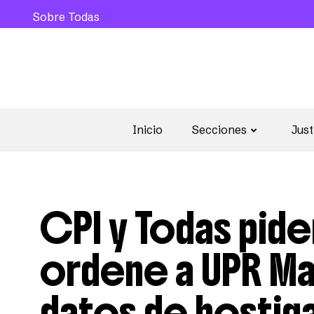
Sobre Todas
Inicio
Secciones
Just
CPI y Todas piden
ordene a UPR Ma
datos de hostig