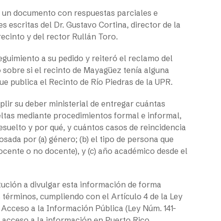
a un documento con respuestas parciales e
 escritas del Dr. Gustavo Cortina, director de la
 recinto y del rector Rullán Toro.
guimiento a su pedido y reiteró el reclamo del
ió sobre si el recinto de Mayagüez tenía alguna
que publica el Recinto de Río Piedras de la UPR.
plir su deber ministerial de entregar cuántas
ueltas mediante procedimientos formal e informal,
resuelto y por qué, y cuántos casos de reincidencia
sada por (a) género; (b) el tipo de persona que
docente o no docente), y (c) año académico desde el
itución a divulgar esta información de forma
 términos, cumpliendo con el Artículo 4 de la Ley
Acceso a la Información Pública (Ley Núm. 141-
e acceso a la información en Puerto Rico.