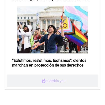
“Existimos, resistimos, luchamos”: cientos
marchan en protección de sus derechos
whatshot
¡Cambia ya!