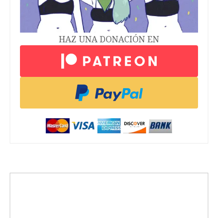
HAZ UNA DONACIÓN EN
trending_up
Activismo