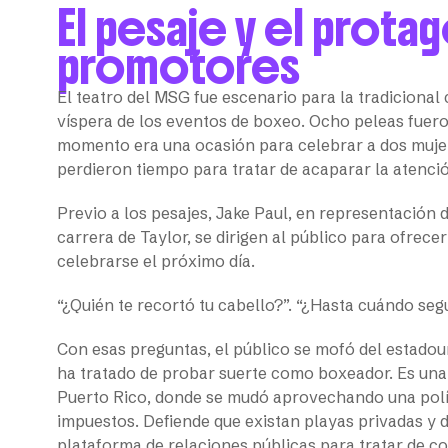
El pesaje y el prota
promotores
El teatro del MSG fue escenario para la tradicional
víspera de los eventos de boxeo. Ocho peleas fuero
momento era una ocasión para celebrar a dos mujer
perdieron tiempo para tratar de acaparar la atenció
Previo a los pesajes, Jake Paul, en representación 
carrera de Taylor, se dirigen al público para ofrece
celebrarse el próximo día.
“¿Quién te recortó tu cabello?”. “¿Hasta cuándo seg
Con esas preguntas, el público se mofó del estado
ha tratado de probar suerte como boxeador. Es una f
Puerto Rico, donde se mudó aprovechando una políti
impuestos. Defiende que existan playas privadas y 
plataforma de relaciones públicas para tratar de co