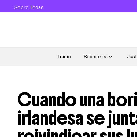
Sobre Todas
Inicio
Secciones
Just
Cuando una bori
irlandesa se jun
reivindicar sus 