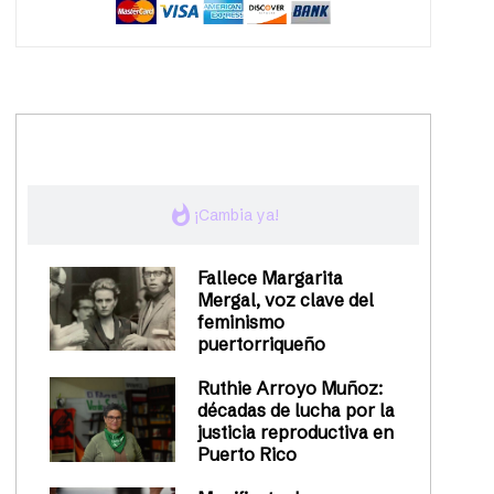
trending_up
Activismo
whatshot
¡Cambia ya!
Fallece Margarita
Mergal, voz clave del
feminismo
puertorriqueño
Ruthie Arroyo Muñoz:
décadas de lucha por la
justicia reproductiva en
Puerto Rico