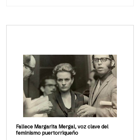
trending_up
Activismo
Fallece Margarita Mergal, voz clave del
feminismo puertorriqueño