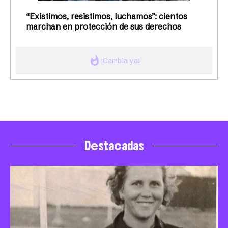
“Existimos, resistimos, luchamos”: cientos
marchan en protección de sus derechos
whatshot
¡Cambia ya!
Destacadas