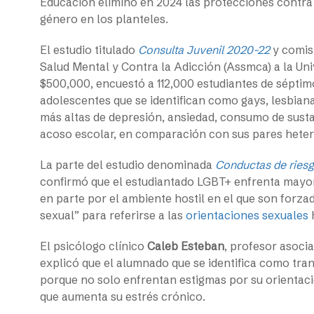
Educación eliminó en 2024 las protecciones contra
género en los planteles.
El estudio titulado
Consulta Juvenil 2020-22
y comisi
Salud Mental y Contra la Adicción (Assmca) a la Uni
$500,000, encuestó a 112,000 estudiantes de sépti
adolescentes que se identifican como gays, lesbiana
más altas de depresión, ansiedad, consumo de sustan
acoso escolar, en comparación con sus pares hete
La parte del estudio denominada
Conductas de riesg
confirmó que el estudiantado LGBT+ enfrenta mayor
en parte por el ambiente hostil en el que son forzad
sexual” para referirse a las
orientaciones sexuales
El psicólogo clínico
Caleb Esteban
, profesor asoci
explicó que el alumnado que se identifica como tran
porque no solo enfrentan estigmas por su orientació
que aumenta su estrés crónico.