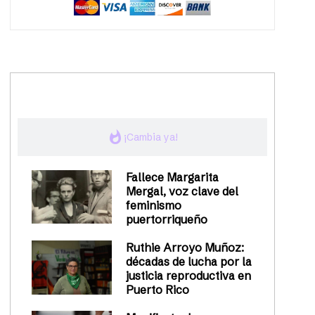
trending_up
Activismo
whatshot
¡Cambia ya!
Fallece Margarita
Mergal, voz clave del
feminismo
puertorriqueño
Ruthie Arroyo Muñoz:
décadas de lucha por la
justicia reproductiva en
Puerto Rico