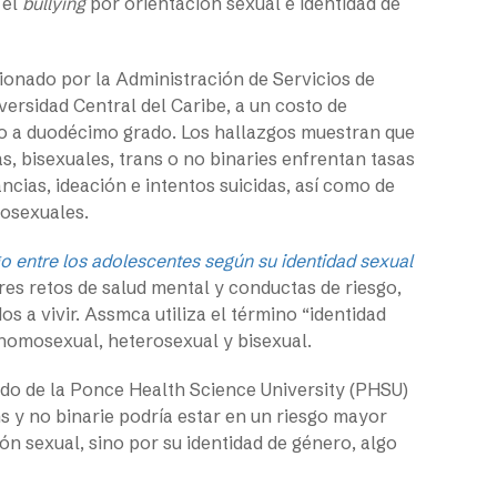
 el
bullying
por orientación sexual e identidad de
onado por la Administración de Servicios de
versidad Central del Caribe, a un costo de
mo a duodécimo grado. Los hallazgos muestran que
s, bisexuales, trans o no binaries enfrentan tasas
cias, ideación e intentos suicidas, así como de
rosexuales.
o entre los adolescentes según su identidad sexual
es retos de salud mental y conductas de riesgo,
os a vivir. Assmca utiliza el término “identidad
homosexual, heterosexual y bisexual.
ado de la Ponce Health Science University (PHSU)
s y no binarie podría estar en un riesgo mayor
n sexual, sino por su identidad de género, algo