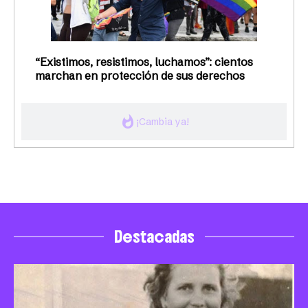
“Existimos, resistimos, luchamos”: cientos
marchan en protección de sus derechos
whatshot
¡Cambia ya!
Destacadas