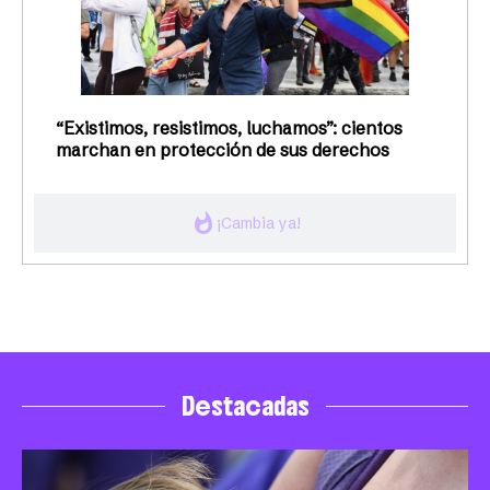
“Existimos, resistimos, luchamos”: cientos
marchan en protección de sus derechos
whatshot
¡Cambia ya!
Destacadas