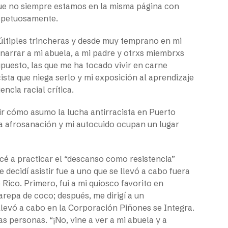
nque no siempre estamos en la misma página con
spetuosamente.
múltiples trincheras y desde muy temprano en mi
 narrar a mi abuela, a mi padre y otrxs miembrxs
upuesto, las que me ha tocado vivir en carne
ista que niega serlo y mi exposición al aprendizaje
ncia racial crítica.
ir cómo asumo la lucha antirracista en Puerto
la afrosanación y mi autocuido ocupan un lugar
cé a practicar el “descanso como resistencia”
 decidí asistir fue a uno que se llevó a cabo fuera
Rico. Primero, fui a mi quiosco favorito en
repa de coco; después, me dirigí a un
levó a cabo en la Corporación Piñones se Integra.
 personas. “¡No, vine a ver a mi abuela y a