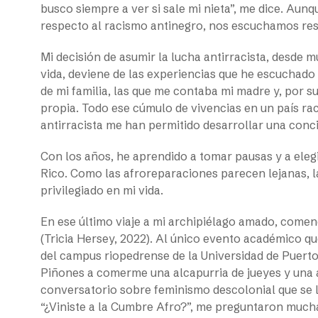
busco siempre a ver si sale mi nieta”, me dice. Au
respecto al racismo antinegro, nos escuchamos re
Mi decisión de asumir la lucha antirracista, desde 
vida, deviene de las experiencias que he escuchado
de mi familia, las que me contaba mi madre y, por s
propia. Todo ese cúmulo de vivencias en un país rac
antirracista me han permitido desarrollar una concie
Con los años, he aprendido a tomar pausas y a eleg
Rico. Como las afroreparaciones parecen lejanas, 
privilegiado en mi vida.
En ese último viaje a mi archipiélago amado, comen
(Tricia Hersey, 2022). Al único evento académico que
del campus riopedrense de la Universidad de Puerto 
Piñones a comerme una alcapurria de jueyes y una a
conversatorio sobre feminismo descolonial que se l
“¿Viniste a la Cumbre Afro?”, me preguntaron muchas