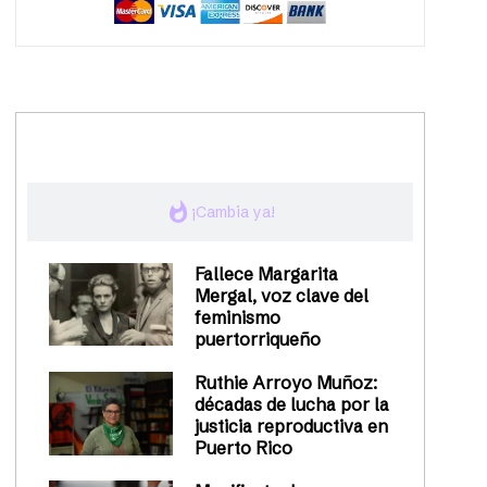
trending_up
Activismo
whatshot
¡Cambia ya!
Fallece Margarita
Mergal, voz clave del
feminismo
puertorriqueño
Ruthie Arroyo Muñoz:
décadas de lucha por la
justicia reproductiva en
Puerto Rico