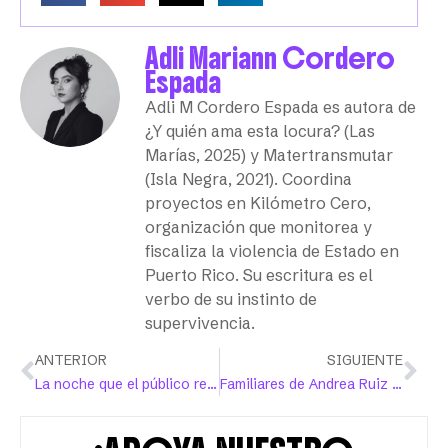
Adli Mariann Cordero
Espada
Adli M Cordero Espada es autora de
¿Y quién ama esta locura? (Las
Marías, 2025) y Matertransmutar
(Isla Negra, 2021). Coordina
proyectos en Kilómetro Cero,
organización que monitorea y
fiscaliza la violencia de Estado en
Puerto Rico. Su escritura es el
verbo de su instinto de
supervivencia.
ANTERIOR
SIGUIENTE
La noche que el público regresó a una cancha para ver a las 12 olímpicas
Familiares de Andrea Ruiz Costas ante el Tribunal Supremo: “Honrémosla haciéndole justicia”