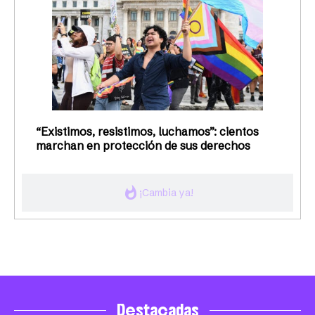
“Existimos, resistimos, luchamos”: cientos
marchan en protección de sus derechos
whatshot
¡Cambia ya!
Destacadas