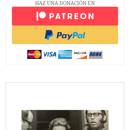
HAZ UNA DONACIÓN EN
trending_up
Activismo