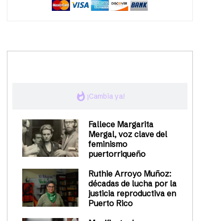
trending_up
Activismo
whatshot
¡Cambia ya!
Fallece Margarita
Mergal, voz clave del
feminismo
puertorriqueño
Ruthie Arroyo Muñoz:
décadas de lucha por la
justicia reproductiva en
Puerto Rico