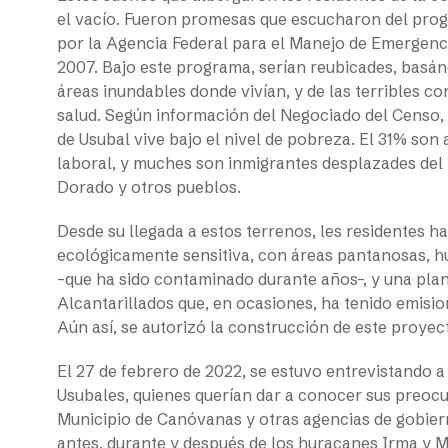
el vacío. Fueron promesas que escucharon del pro
por la Agencia Federal para el Manejo de Emergenci
2007. Bajo este programa, serían reubicades, basánd
áreas inundables donde vivían, y de las terribles c
salud. Según información del Negociado del Censo, 
de Usubal vive bajo el nivel de pobreza. El 31% son
laboral, y muches son inmigrantes desplazades del 
Dorado y otros pueblos.
Desde su llegada a estos terrenos, les residentes ha
ecológicamente sensitiva, con áreas pantanosas, h
–que ha sido contaminado durante años–, y una plan
Alcantarillados que, en ocasiones, ha tenido emision
Aún así, se autorizó la construcción de este proyec
El 27 de febrero de 2022, se estuvo entrevistando a
Usubales, quienes querían dar a conocer sus preocu
Municipio de Canóvanas y otras agencias de gobiern
antes, durante y después de los huracanes Irma y M