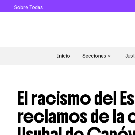
Sobre Todas
Inicio
Secciones
Just
El racismo del E
reclamos de la 
Usubal de Canó