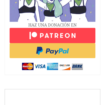
HAZ UNA DONACIÓN EN
trending_up
Activismo