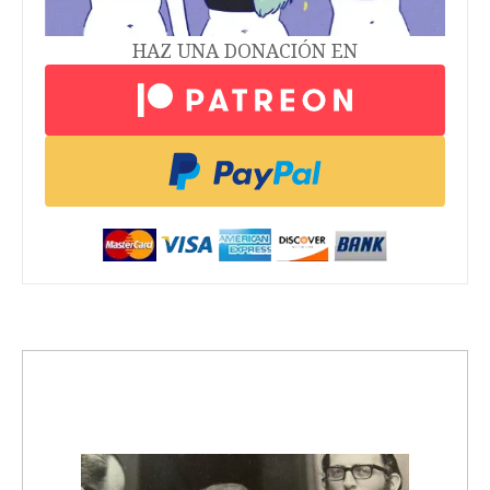
HAZ UNA DONACIÓN EN
trending_up
Activismo