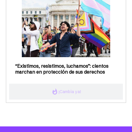
“Existimos, resistimos, luchamos”: cientos
marchan en protección de sus derechos
whatshot
¡Cambia ya!