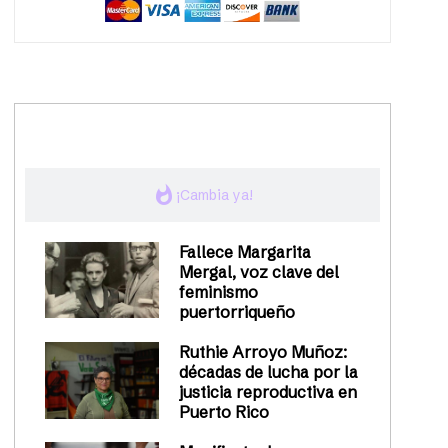
trending_up
Activismo
whatshot
¡Cambia ya!
Fallece Margarita
Mergal, voz clave del
feminismo
puertorriqueño
Ruthie Arroyo Muñoz:
décadas de lucha por la
justicia reproductiva en
Puerto Rico