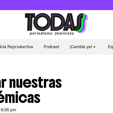
icia Reproductiva
Podcast
¡Cambia ya!
Eq
ar nuestras
émicas
9:36 pm