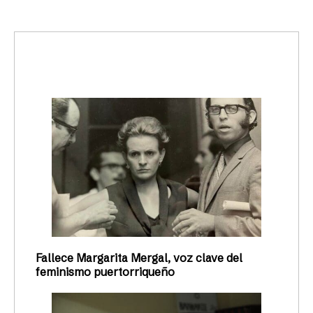
trending_up
Activismo
Fallece Margarita Mergal, voz clave del
feminismo puertorriqueño