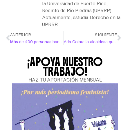
la Universidad de Puerto Rico,
Recinto de Río Piedras (UPRRP).
Actualmente, estudia Derecho en la
UPRRP.
ANTERIOR
SIGUIENTE
Más de 400 personas han cambiado el género en el certificado de nacimiento
Ada Colau: la alcaldesa que apostó por el feminismo para transformar Barcelona
¡APOYA NUESTRO
TRABAJO!
HAZ TU APORTACIÓN MENSUAL