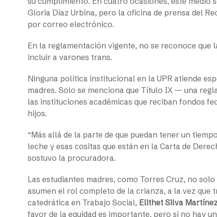
su cumplimiento. En cuatro ocasiones, este medio so
Gloria Díaz Urbina, pero la oficina de prensa del R
por correo electrónico.
En la reglamentación vigente, no se reconoce que 
incluir a varones trans.
Ninguna política institucional en la UPR atiende es
madres. Solo se menciona que Título IX — una regl
las instituciones académicas que reciban fondos fe
hijos.
“Más allá de la parte de que puedan tener un tiem
leche y esas cositas que están en la Carta de Derec
sostuvo la procuradora.
Las estudiantes madres, como Torres Cruz, no solo
asumen el rol completo de la crianza, a la vez que t
catedrática en Trabajo Social,
Elithet Silva Martíne
favor de la equidad es importante, pero si no hay u