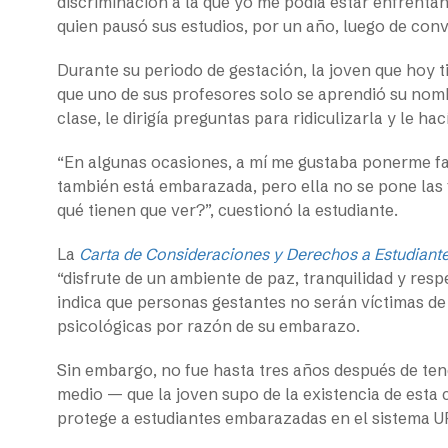
discriminación a la que yo me podía estar enfrentand
quien pausó sus estudios, por un año, luego de con
Durante su periodo de gestación, la joven que hoy t
que uno de sus profesores solo se aprendió su nombr
clase, le dirigía preguntas para ridiculizarla y le h
“En algunas ocasiones, a mí me gustaba ponerme fald
también está embarazada, pero ella no se pone las f
qué tienen que ver?”, cuestionó la estudiante.
La
Carta de Consideraciones y Derechos a Estudian
“disfrute de un ambiente de paz, tranquilidad y resp
indica que personas gestantes no serán víctimas d
psicológicas por razón de su embarazo.
Sin embargo, no fue hasta tres años después de tene
medio — que la joven supo de la existencia de esta 
protege a estudiantes embarazadas en el sistema U