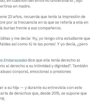
o, en cuestión del entorno universitario”, dijo
vertirse en madre.
iene 23 años, recuerda que tenía la impresión de
e por la frecuencia en la que se refería a ella en
acía burlas frente a sus compañeros.
itas y me decía: ‘Ay, yo tengo otra estudiante que
aldas así como tú te las pones’. Y yo decía, ¿pero
tes Embarazadas
dice que ella tenía derecho al
eto al derecho a su intimidad y dignidad”. También
e abuso corporal, emocional o presiones
r a su hija — y durante su entrevista con este
carta de derechos que, desde 2015, se supone que
PR.