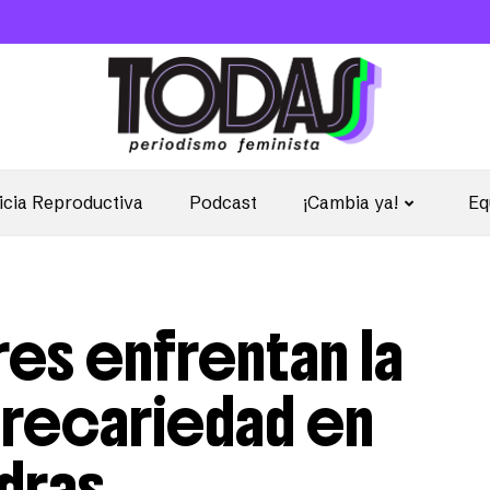
icia Reproductiva
Podcast
¡Cambia ya!
Eq
res enfrentan la
a precariedad en
edras