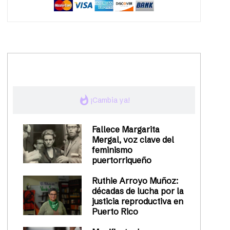
trending_up
Activismo
whatshot
¡Cambia ya!
Fallece Margarita
Mergal, voz clave del
feminismo
puertorriqueño
Ruthie Arroyo Muñoz:
décadas de lucha por la
justicia reproductiva en
Puerto Rico