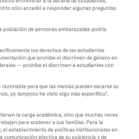
licitó entrevistar a la decana de Estudiantes,
ecinto sólo accedió a responder algunas preguntas
la población de personas embarazadas podría
pecíficamente los derechos de las estudiantes
amentación que prohíbe el discrimen de género en
derales — prohíbe el discrimen a estudiantes con
po razonable para que las mamás puedan sacarse su
hos, yo tampoco he visto algo más específico”,
 tienen la carga académica, sino que muchas veces
rabajan para sostener a sus familias. Para la
z
, el establecimiento de políticas institucionales en
na comunicación efectiva de su existencia y de