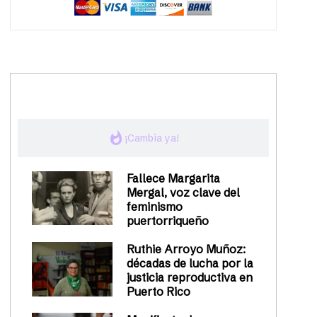
trending_up
Activismo
whatshot
¡Cambia ya!
Fallece Margarita
Mergal, voz clave del
feminismo
puertorriqueño
Ruthie Arroyo Muñoz:
décadas de lucha por la
justicia reproductiva en
Puerto Rico