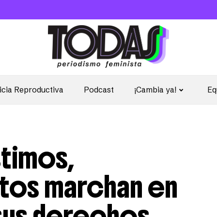
icia Reproductiva
Podcast
¡Cambia ya!
Eq
stimos,
ntos marchan en
sus derechos