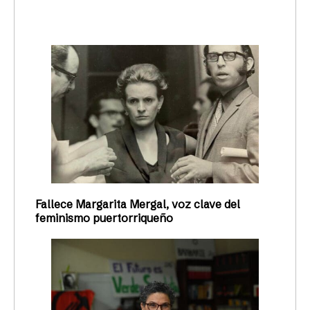
trending_up
Activismo
Fallece Margarita Mergal, voz clave del
feminismo puertorriqueño