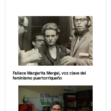
trending_up
Activismo
Fallece Margarita Mergal, voz clave del
feminismo puertorriqueño