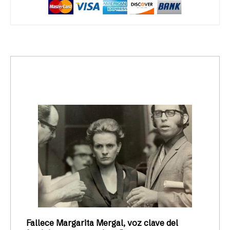
trending_up
Activismo
Fallece Margarita Mergal, voz clave del