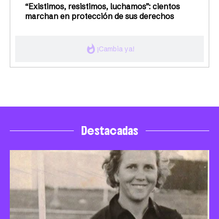
“Existimos, resistimos, luchamos”: cientos
marchan en protección de sus derechos
whatshot
¡Cambia ya!
Destacadas