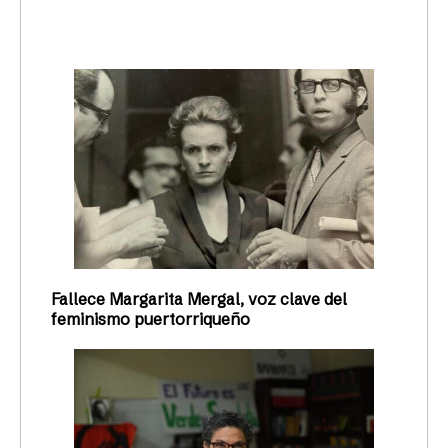
trending_up
Activismo
Fallece Margarita Mergal, voz clave del
feminismo puertorriqueño