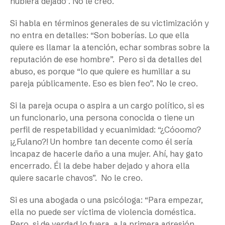
hubiera dejado”. No le creo.
Si habla en términos generales de su victimización y
no entra en detalles: “Son boberías. Lo que ella
quiere es llamar la atención, echar sombras sobre la
reputación de ese hombre”.
Pero si da detalles del
abuso, es porque “lo que quiere es humillar a su
pareja públicamente. Eso es bien feo”. No le creo.
Si la pareja ocupa o aspira a un cargo político, si es
un funcionario, una persona conocida o tiene un
perfil de respetabilidad y ecuanimidad: “¿Cóoomo?
¡¿Fulano?! Un hombre tan decente como él sería
incapaz de hacerle daño a una mujer. Ahí, hay gato
encerrado. Él la debe haber dejado y ahora ella
quiere sacarle chavos”.
No le creo.
Si es una abogada o una psicóloga: “Para empezar,
ella no puede ser víctima de violencia doméstica.
Pero, si de verdad lo fuera, a la primera agresión