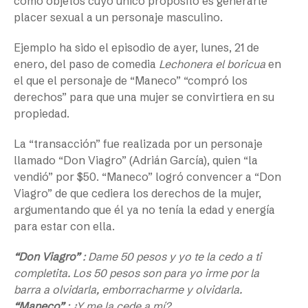
como objetos cuyo único propósito es generarle
placer sexual a un personaje masculino.
Ejemplo ha sido el episodio de ayer, lunes, 21 de
enero, del paso de comedia
Lechonera el boricua
en
el que el personaje de “Maneco” “compró los
derechos” para que una mujer se convirtiera en su
propiedad.
La “transacción” fue realizada por un personaje
llamado “Don Viagro” (Adrián García), quien “la
vendió” por $50. “Maneco” logró convencer a “Don
Viagro” de que cediera los derechos de la mujer,
argumentando que él ya no tenía la edad y energía
para estar con ella.
“Don Viagro”
: Dame 50 pesos y yo te la cedo a ti
completita. Los 50 pesos son para yo irme por la
barra a olvidarla, emborracharme y olvidarla.
“Maneco”
: ¿Y me la cede a mí?