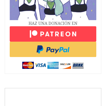
HAZ UNA DONACIÓN EN
trending_up
Activismo