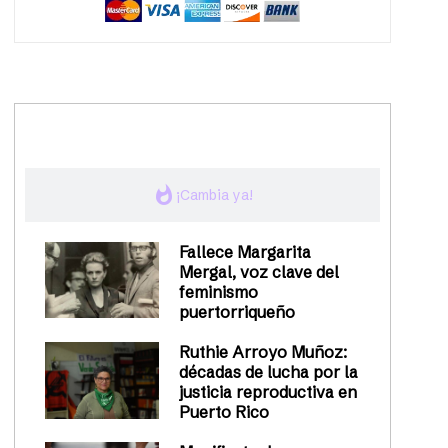
trending_up
Activismo
whatshot
¡Cambia ya!
Fallece Margarita
Mergal, voz clave del
feminismo
puertorriqueño
Ruthie Arroyo Muñoz:
décadas de lucha por la
justicia reproductiva en
Puerto Rico