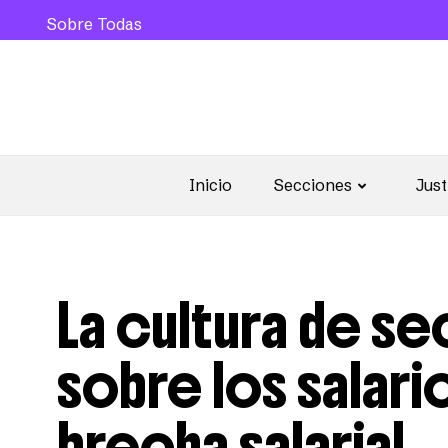
Sobre Todas
Inicio
Secciones
Just
La cultura de se
sobre los salari
brecha salarial