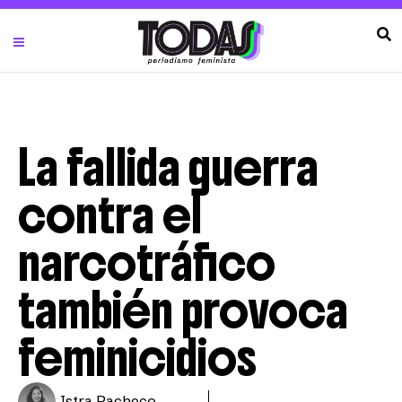
La fallida guerra
contra el
narcotráfico
también provoca
feminicidios
Istra Pacheco