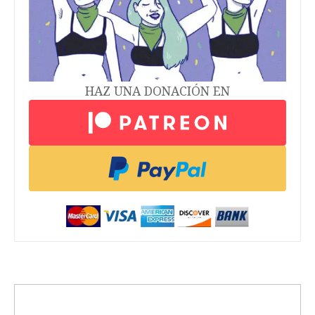
HAZ UNA DONACIÓN EN
trending_up
Activismo