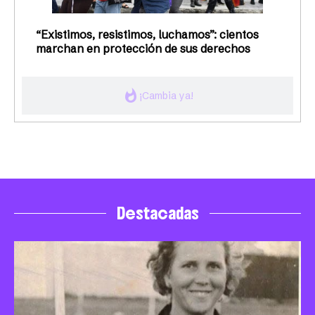
“Existimos, resistimos, luchamos”: cientos
marchan en protección de sus derechos
whatshot
¡Cambia ya!
Destacadas