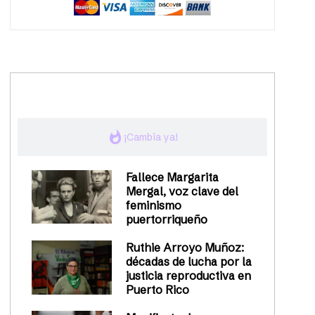
trending_up
Activismo
whatshot
¡Cambia ya!
Fallece Margarita
Mergal, voz clave del
feminismo
puertorriqueño
Ruthie Arroyo Muñoz:
décadas de lucha por la
justicia reproductiva en
Puerto Rico