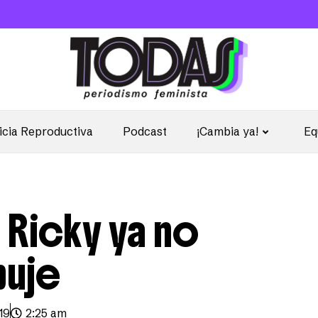
icia Reproductiva
Podcast
¡Cambia ya!
Eq
 Ricky ya no
puje
19
2:25 am