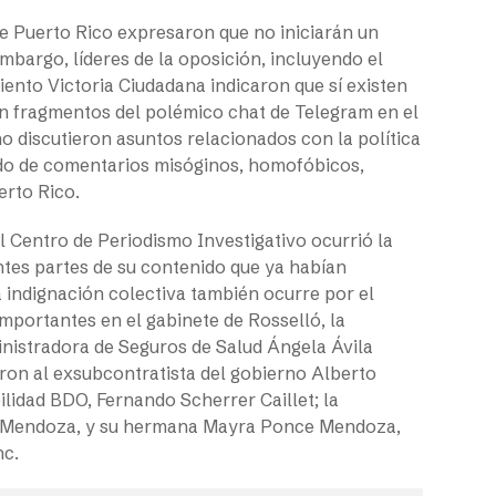
 de Puerto Rico expresaron que no iniciarán un
mbargo, líderes de la oposición, incluyendo el
ento Victoria Ciudadana indicaron que sí existen
en fragmentos del polémico chat de Telegram en el
no discutieron asuntos relacionados con la política
ado de comentarios misóginos, homofóbicos,
erto Rico.
l Centro de Periodismo Investigativo ocurrió la
ntes partes de su contenido que ya habían
a indignación colectiva también ocurre por el
importantes en el gabinete de Rosselló, la
inistradora de Seguros de Salud Ángela Ávila
ron al exsubcontratista del gobierno Alberto
ilidad BDO, Fernando Scherrer Caillet; la
ce Mendoza, y su hermana Mayra Ponce Mendoza,
nc.