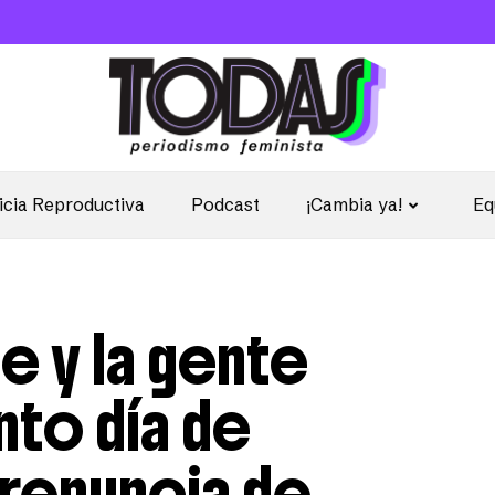
icia Reproductiva
Podcast
¡Cambia ya!
Eq
me y la gente
nto día de
 renuncia de