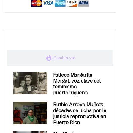
trending_up
Activismo
whatshot
¡Cambia ya!
Fallece Margarita
Mergal, voz clave del
feminismo
puertorriqueño
Ruthie Arroyo Muñoz:
décadas de lucha por la
justicia reproductiva en
Puerto Rico