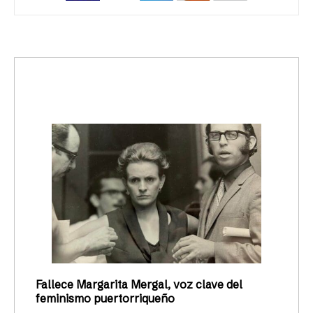
trending_up
Activismo
Fallece Margarita Mergal, voz clave del
feminismo puertorriqueño