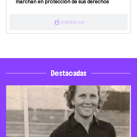
marchan en protección de sus derechos
whatshot
¡Cambia ya!
Destacadas