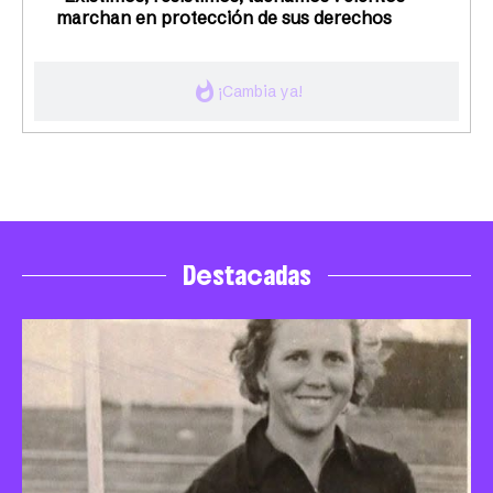
marchan en protección de sus derechos
whatshot
¡Cambia ya!
Destacadas