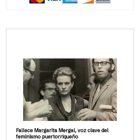
trending_up
Activismo
Fallece Margarita Mergal, voz clave del
feminismo puertorriqueño