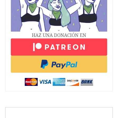
HAZ UNA DONACIÓN EN
trending_up
Activismo