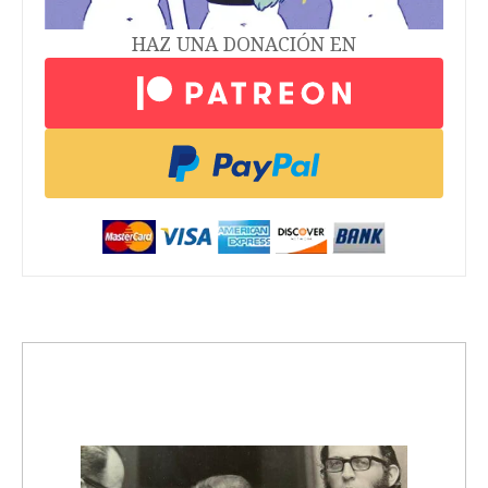
HAZ UNA DONACIÓN EN
trending_up
Activismo