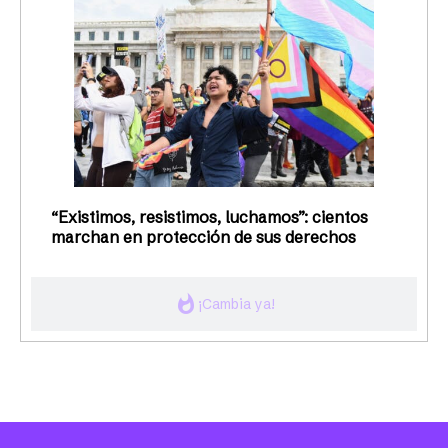
“Existimos, resistimos, luchamos”: cientos
marchan en protección de sus derechos
whatshot
¡Cambia ya!