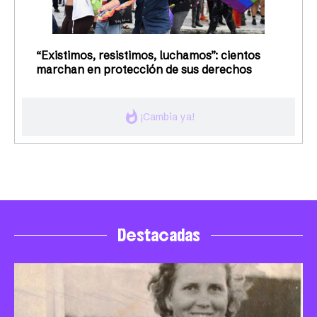
“Existimos, resistimos, luchamos”: cientos
marchan en protección de sus derechos
whatshot
¡Cambia ya!
Destacadas