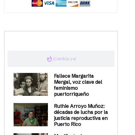
trending_up
Activismo
whatshot
¡Cambia ya!
Fallece Margarita
Mergal, voz clave del
feminismo
puertorriqueño
Ruthie Arroyo Muñoz:
décadas de lucha por la
justicia reproductiva en
Puerto Rico