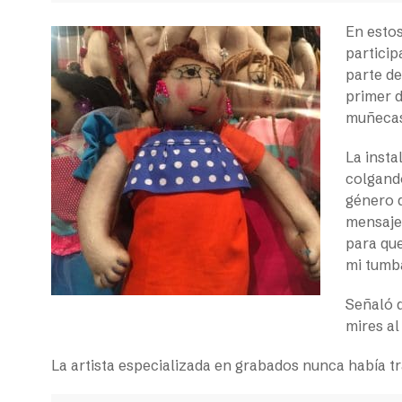
En estos
partici
parte de
primer d
muñecas 
La inst
colgand
género q
mensaje
para que
mi tumb
Señaló q
mires al
La artista especializada en grabados nunca había t