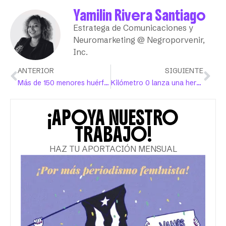
Yamilin Rivera Santiago
Estratega de Comunicaciones y
Neuromarketing @ Negroporvenir,
Inc.
ANTERIOR
SIGUIENTE
Más de 150 menores huérfanos por feminicidios en Puerto Rico
Kilómetro 0 lanza una herramienta comunitaria para mitigar crisis emocionales
¡APOYA NUESTRO
TRABAJO!
HAZ TU APORTACIÓN MENSUAL