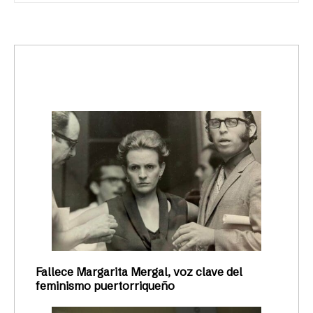
trending_up
Activismo
Fallece Margarita Mergal, voz clave del
feminismo puertorriqueño