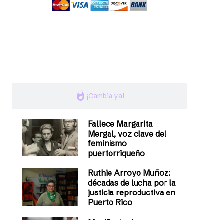
trending_up
Activismo
whatshot
¡Cambia ya!
Fallece Margarita
Mergal, voz clave del
feminismo
puertorriqueño
Ruthie Arroyo Muñoz:
décadas de lucha por la
justicia reproductiva en
Puerto Rico