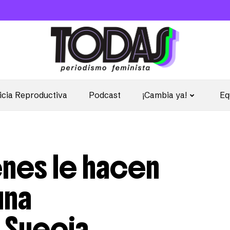
icia Reproductiva
Podcast
¡Cambia ya!
Eq
enes le hacen
una
 Suecia