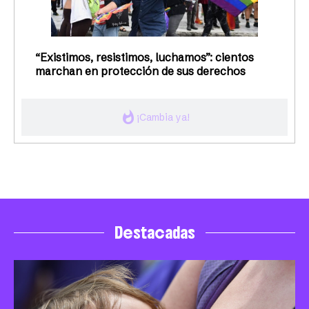
“Existimos, resistimos, luchamos”: cientos
marchan en protección de sus derechos
whatshot
¡Cambia ya!
Destacadas