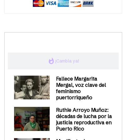
trending_up
Activismo
whatshot
¡Cambia ya!
Fallece Margarita
Mergal, voz clave del
feminismo
puertorriqueño
Ruthie Arroyo Muñoz:
décadas de lucha por la
justicia reproductiva en
Puerto Rico